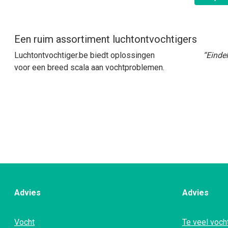
Een ruim assortiment luchtontvochtigers
Luchtontvochtiger.be biedt oplossingen
“Eindel
voor een breed scala aan vochtproblemen.
Advies
Advies
Vocht
Te veel vocht