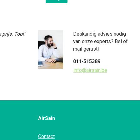
prijs. Top!”
Deskundig advies nodig
van onze experts? Bel of
mail gerust!
011-515389
info@airsain.be
AirSain
Contact