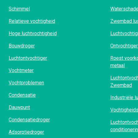
Schimmel
Waterschade
Relatieve vochtigheid
Zwembad luc
Hoge luchtvochtigheid
Luchtvochtig
Bouwdroger
Ontvochtiger
Luchtontvochtiger
Roest voorko
metaal
Vochtmeter
Luchtontvoc
Vochtproblemen
Zwembad
Condensatie
Industriële 
Dauwpunt
Vochtigheids
Condensatiedroger
Luchtontvoch
conditioneri
Adsorptiedroger