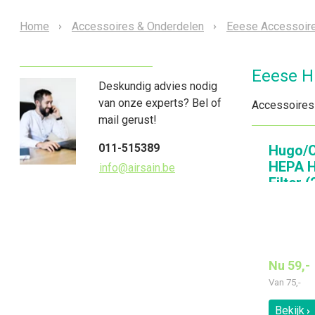
Home
Accessoires & Onderdelen
Eeese Accessoir
Eeese H
Deskundig advies nodig
van onze experts? Bel of
Accessoires
mail gerust!
011-515389
Hugo/O
HEPA H
info@airsain.be
Filter 
Nu 59,-
Van
75,-
Bekijk