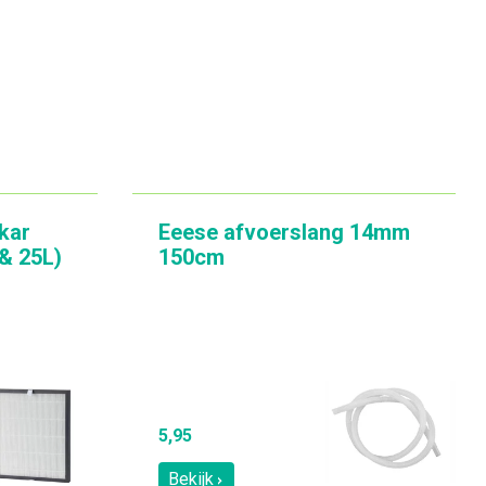
kar
Eeese afvoerslang 14mm
 & 25L)
150cm
5,95
Bekijk