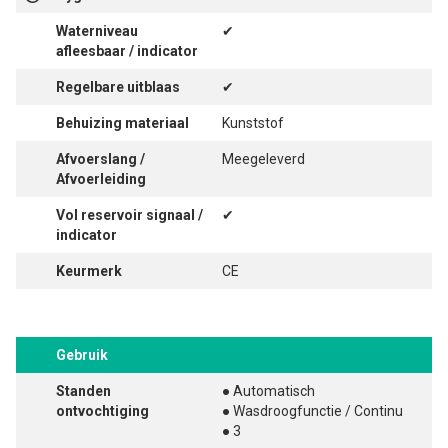
Waterniveau
✔
afleesbaar / indicator
Regelbare uitblaas
✔
Behuizing materiaal
Kunststof
Afvoerslang /
Meegeleverd
Afvoerleiding
Vol reservoir signaal /
✔
indicator
Keurmerk
CE
Gebruik
Standen
● Automatisch
ontvochtiging
● Wasdroogfunctie / Continu
● 3