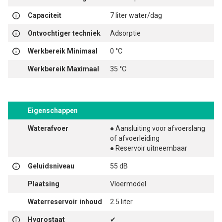
Capaciteit
7 liter water/dag
Ontvochtiger techniek
Adsorptie
Werkbereik Minimaal
0 °C
Werkbereik Maximaal
35 °C
Eigenschappen
Waterafvoer
● Aansluiting voor afvoerslang
of afvoerleiding
● Reservoir uitneembaar
Geluidsniveau
55 dB
Plaatsing
Vloermodel
Waterreservoir inhoud
2.5 liter
Hygrostaat
✔