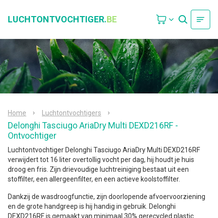
LUCHTONTVOCHTIGER.
BE
Home
Luchtontvochtigers
Delonghi Tasciugo AriaDry Multi DEXD216RF -
Ontvochtiger
Luchtontvochtiger Delonghi Tasciugo AriaDry Multi DEXD216RF
verwijdert tot 16 liter overtollig vocht per dag, hij houdt je huis
droog en fris. Zijn drievoudige luchtreiniging bestaat uit een
stoffilter, een allergeenfilter, en een actieve koolstoffilter.
Dankzij de wasdroogfunctie, zijn doorlopende afvoervoorziening
en de grote handgreep is hij handig in gebruik. Delonghi
DEXD216RF is gemaakt van minimaal 30% gerecycled plastic.