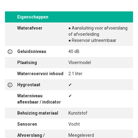
Eigenschappen
Waterafvoer
● Aansluiting voor afvoerslang
of afvoerleiding
● Reservoir uitneembaar
Geluidsniveau
40 dB
Plaatsing
Vloermodel
Waterreservoir inhoud
2.1 liter
Hygrostaat
✔
Waterniveau
✔
afleesbaar / indicator
Behuizing materiaal
Kunststof
Sensoren
Vocht
Afvoerslang /
Meegeleverd