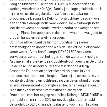
Laag geluidsniveau: Delonghi DEXD216RF heeft een stille
werking van slechts 40dB(A). Dankzij het lage geluidsniveau is
hij in elke ruimte te gebruiken, zelfs in de slaapkamer..
Droogfunctie kleding: De Delonghi ontvochtiger beschikt over
een speciale droogfunctie voor kleding. De wasdroogfunctie
laat de ontvochtiger continu werken zodat het wasgoed snel
droogt. Plaats het apparaat in de ruimte waar het wasgoed te
drogen hangt, en versnel het drogen.
Continue afvoer: Laat de luchtontvochtiger bij zware
omstandigheden doorlopend werken. Dankzij de leiding voor
vaste waterafvoer kan Delonghi DEXD216RF het vocht
verwijderen zonder dat het legen van de watertank nodig is.
Astma- en allergievriendelijk: Luchtontvochtigers van Delonghi
uit de Tasciugo Ariadry Multi serie zijn door de Allergy
Standards Foundation gecertificeerd als geschikt voor
mensen met astma en allergieën. Dankzij de combinatie van
luchtontvochtiging en luchtreiniging zijn de omstandigheden
in het binnenklimaat voor mijten en bacteriën ongunstiger. Dit
is positief voor mensen met astma en allergieën.
Ontworpen met het oog op het milieu: Delonghi DEXD216RF is
gemaakt van minimaal 30% gerecycled plastic. Dit maakt
Delonghi DEXD216RF minder belastend voor het milieu dan