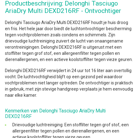
Productbeschrijving: Delonghi Tasciugo
AriaDry Multi DEXD216RF - Ontvochtiger
Delonghi Tasciugo AriaDry Multi DEXD216RF houdt je huis droog
en fris. Het hele jaar door biedt de luchtontvochtiger bescherming
tegen vochtproblemen zoals condens en schimmels. Zijn
drievoudige luchtreiniging zuivert de lucht van onaangename
verontreinigingen. Delonghi DEXD216RF is uitgerust met een
stoffilter tegen grof stof, een allergeenfilter tegen pollen en
dierenallergenen, en een actieve koolstoffilter tegen vieze geuren.
Delonghi DEXD216RF verwijdert in 24 uur tot 16 liter aan overtollig
vocht. De luchtvochtigheid blijft op een gezond peil waardoor
vochtproblemen niet langer optreden. De ontvochtiger is praktisch
in gebruik, met zijn stevige handgreep verplaats je hem eenvoudig
naar elke kamer.
Kenmerken van Delonghi Tasciugo AriaDry Multi
DEXD216RF
Drievoudige luchtreiniging: Een stoffilter tegen grof stof, een
allergeenfilter tegen pollen en dierenallergenen, en een
actieve koolstoffilter tegen vieze geuren.