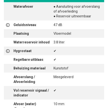
Waterafvoer
● Aansluiting voor afvoerslang
of afvoerleiding
● Reservoir uitneembaar
Geluidsniveau
47 dB
Plaatsing
Vloermodel
Waterreservoir inhoud
3.8 liter
Hygrostaat
✔
Regelbare uitblaas
✔
Behuizing materiaal
Kunststof
Afvoerslang /
Meegeleverd
Afvoerleiding
Vol reservoir signaal /
✔
indicator
Afvoer (water)
10 mm